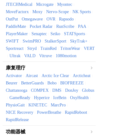
JTECHMedical
Microgate
Myontec
|
|
|
MoveFactorx
Moxy
Nervo-Scope
NK Sports
|
|
|
|
OutPut
Omegawave
OVR
Rapsodo
|
|
|
|
PaddleMate
Pocket Radar
RunScribe
PAA
|
|
|
|
PlayerMaker
Senaptec
Seiko
STATSports
|
|
|
|
SWIFT
SwimPRO
StalkerSport
SkyTrak+
|
|
|
|
Sportreact
Stryd
TrainRed
TritonWear
VERT
|
|
|
|
Ultrak
VALD
Vitruve
1080motion
|
|
|
|
康复理疗
Activator
Aircast
Arctic Ice Clear
Arcticheat
|
|
|
|
Beurer
BetterGuards
Bobo
BIOFREEZE
|
|
|
|
Chattanooga
COMPEX
DMS
DonJoy
Globus
|
|
|
|
GameReady
Hyperice
IceBein
OxyHealth
|
|
|
|
|
PhysioGait
KINETEC
MarcPro
|
|
|
NICE Recovery
PowerBreathe
RapidReboot
|
|
|
RapidRelease
功能器械