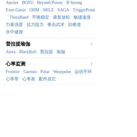
Ancore
BOSU
Beyond-Power
B Strong
|
|
|
|
Exer-Genie
OHM
SKLZ
SAGA
TriggerPoint
|
|
|
|
TheraBand
平衡稳定
康复放松
敏捷速度
|
|
|
|
|
力量强度
拉力阻力
拳击武术
跆拳道
|
|
|
|
水中健身
普拉提瑜伽
Airex
BlackRoll
普拉提
瑜伽
|
|
|
心率监测
Frontier
Garmin
Polar
Wearpulse
运动手环
|
|
|
|
|
心率带
心率表
配件其它
|
|
体育健康
Canyon
Vktry
体育器械
骑行装备
健康保健
|
|
|
|
有氧器械
划船机
风阻机
椭圆机
跑步机
健身车
|
|
|
|
|
振动仪
骑行台
|