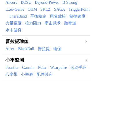
Ancore
BOSU
Beyond-Power
B Strong
|
|
|
|
Exer-Genie
OHM
SKLZ
SAGA
TriggerPoint
|
|
|
|
TheraBand
平衡稳定
康复放松
敏捷速度
|
|
|
|
|
力量强度
拉力阻力
拳击武术
跆拳道
|
|
|
|
水中健身
普拉提瑜伽
Airex
BlackRoll
普拉提
瑜伽
|
|
|
心率监测
Frontier
Garmin
Polar
Wearpulse
运动手环
|
|
|
|
|
心率带
心率表
配件其它
|
|
体育健康
Canyon
Vktry
体育器械
骑行装备
健康保健
|
|
|
|
有氧器械
划船机
风阻机
椭圆机
跑步机
健身车
|
|
|
|
|
振动仪
骑行台
|