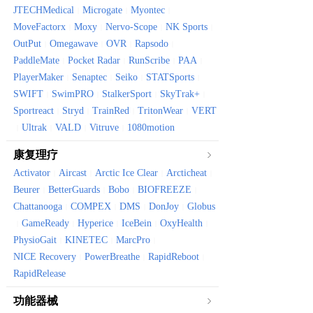
JTECHMedical
Microgate
Myontec
|
|
|
MoveFactorx
Moxy
Nervo-Scope
NK Sports
|
|
|
|
OutPut
Omegawave
OVR
Rapsodo
|
|
|
|
PaddleMate
Pocket Radar
RunScribe
PAA
|
|
|
|
PlayerMaker
Senaptec
Seiko
STATSports
|
|
|
|
SWIFT
SwimPRO
StalkerSport
SkyTrak+
|
|
|
|
Sportreact
Stryd
TrainRed
TritonWear
VERT
|
|
|
|
Ultrak
VALD
Vitruve
1080motion
|
|
|
|
康复理疗
Activator
Aircast
Arctic Ice Clear
Arcticheat
|
|
|
|
Beurer
BetterGuards
Bobo
BIOFREEZE
|
|
|
|
Chattanooga
COMPEX
DMS
DonJoy
Globus
|
|
|
|
GameReady
Hyperice
IceBein
OxyHealth
|
|
|
|
|
PhysioGait
KINETEC
MarcPro
|
|
|
NICE Recovery
PowerBreathe
RapidReboot
|
|
|
RapidRelease
功能器械