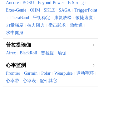
Ancore
BOSU
Beyond-Power
B Strong
|
|
|
|
Exer-Genie
OHM
SKLZ
SAGA
TriggerPoint
|
|
|
|
TheraBand
平衡稳定
康复放松
敏捷速度
|
|
|
|
|
力量强度
拉力阻力
拳击武术
跆拳道
|
|
|
|
水中健身
普拉提瑜伽
Airex
BlackRoll
普拉提
瑜伽
|
|
|
心率监测
Frontier
Garmin
Polar
Wearpulse
运动手环
|
|
|
|
|
心率带
心率表
配件其它
|
|
体育健康
Canyon
Vktry
体育器械
骑行装备
健康保健
|
|
|
|
有氧器械
划船机
风阻机
椭圆机
跑步机
健身车
|
|
|
|
|
振动仪
骑行台
|