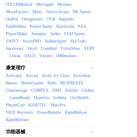
JTECHMedical
Microgate
Myontec
|
|
|
MoveFactorx
Moxy
Nervo-Scope
NK Sports
|
|
|
|
OutPut
Omegawave
OVR
Rapsodo
|
|
|
|
PaddleMate
Pocket Radar
RunScribe
PAA
|
|
|
|
PlayerMaker
Senaptec
Seiko
STATSports
|
|
|
|
SWIFT
SwimPRO
StalkerSport
SkyTrak+
|
|
|
|
Sportreact
Stryd
TrainRed
TritonWear
VERT
|
|
|
|
Ultrak
VALD
Vitruve
1080motion
|
|
|
|
康复理疗
Activator
Aircast
Arctic Ice Clear
Arcticheat
|
|
|
|
Beurer
BetterGuards
Bobo
BIOFREEZE
|
|
|
|
Chattanooga
COMPEX
DMS
DonJoy
Globus
|
|
|
|
GameReady
Hyperice
IceBein
OxyHealth
|
|
|
|
|
PhysioGait
KINETEC
MarcPro
|
|
|
NICE Recovery
PowerBreathe
RapidReboot
|
|
|
RapidRelease
功能器械